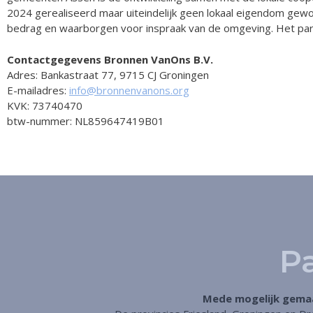
2024 gerealiseerd maar uiteindelijk geen lokaal eigendom gewo
bedrag en waarborgen voor inspraak van de omgeving. Het park
Contactgegevens Bronnen VanOns B.V.
Adres: Bankastraat 77, 9715 CJ Groningen
E-mailadres:
info@bronnenvanons.org
KVK: 73740470
btw-nummer: NL859647419B01
P
Mede mogelijk gemaa