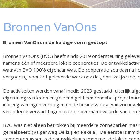
Bronnen VanOns
Bronnen VanOns in de huidige vorm gestopt
Bronnen VanOns (BVO) heeft sinds 2019 ondersteuning geleverd 
namens één of meerdere lokale coöperaties. De ontwikkelactiv
waarvan BVO 100% eigenaar was. De coöperatie zou daarna he
vergoeding voor het geleverde werk ook de gebruikelijke fee, di
De activiteiten worden vanaf medio 2023 gestaakt, uiterlijk af
eigen inleg van leden en geleend geld een rendabel projectbure
inbreng van eigen vermogen en de business case van zonneveld
veranderde verwachtingen over de overnamewaarde van een z
BVO was niet alleen betrokken bij meerdere zonneparken maar oo
gerealiseerd (Valgenweg Delfzijl en Pekela ). De eerste is inm
gemeenten Assen is de ontwikkeling samen met de lokale coöpe