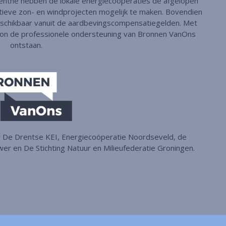
renthe hebben de lokale energiecoöperaties de afgelopen
tieve zon- en windprojecten mogelijk te maken. Bovendien
beschikbaar vanuit de aardbevingscompensatiegelden. Met
 kon de professionele ondersteuning van Bronnen VanOns
ontstaan.
r De Drentse KEI, Energiecoöperatie Noordseveld, de
r en De Stichting Natuur en Milieufederatie Groningen.