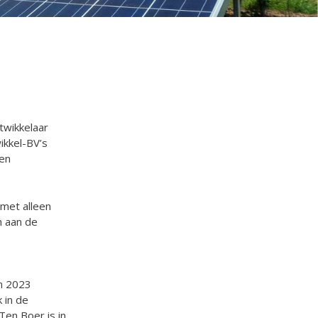
twikkelaar
ikkel-BV’s
een
 met alleen
n aan de
in 2023
 in de
en Boer is in