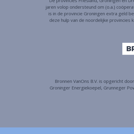
De provincies Friesland, Groningen en D
jaren volop ondersteund om (o.a.) coöpera
is in de provincie Groningen extra geld 
deze hulp van de noordelijke provincies
Bronnen VanOns B.V. is opgericht doo
Groninger Energiekoepel, Grunneger Powe