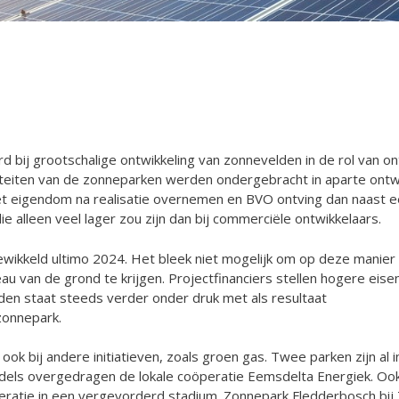
bij grootschalige ontwikkeling van zonnevelden in de rol van on
iteiten van de zonneparken werden ondergebracht in aparte ontw
t eigendom na realisatie overnemen en BVO ontving dan naast 
e alleen veel lager zou zijn dan bij commerciële ontwikkelaars.
gewikkeld ultimo 2024. Het bleek niet mogelijk om op deze manier
au van de grond te krijgen. Projectfinanciers stellen hogere eise
en staat steeds verder onder druk met als resultaat
onnepark.
k bij andere initiatieven, zoals groen gas. Twee parken zijn al 
iddels overgedragen de lokale coöperatie Eemsdelta Energiek. Ook
ratie in een vergevorderd stadium. Zonnepark Fledderbosch bij T