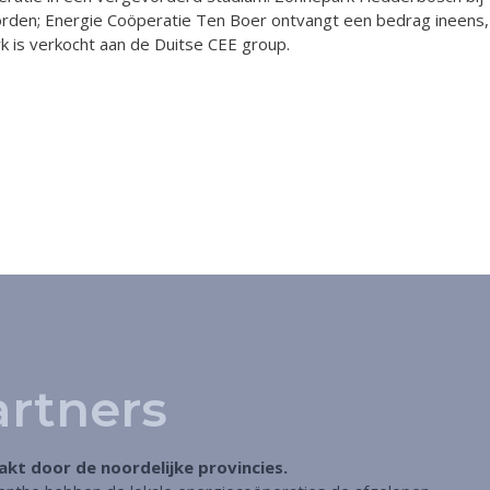
rden; Energie Coöperatie Ten Boer ontvangt een bedrag ineens, e
 is verkocht aan de Duitse CEE group.
artners
kt door de noordelijke provincies.