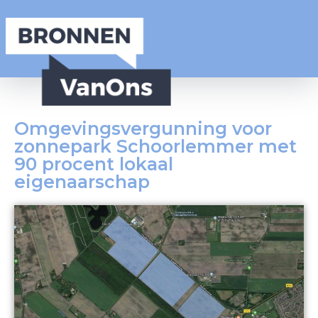
Omgevingsvergunning voor
zonnepark Schoorlemmer met
90 procent lokaal
eigenaarschap